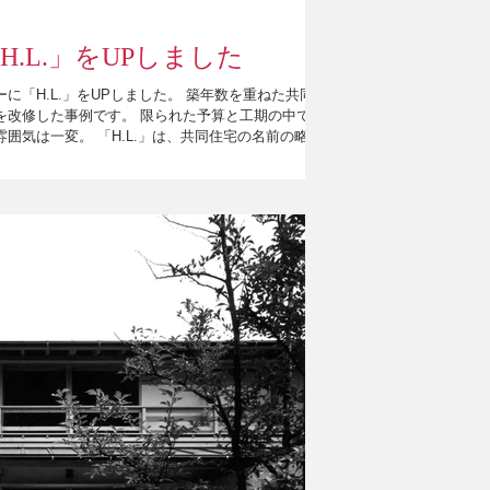
H.L.」をUPしました
に「H.L.」をUPしました。 築年数を重ねた共同住
を改修した事例です。 限られた予算と工期の中での
囲気は一変。 「H.L.」は、共同住宅の名前の略称