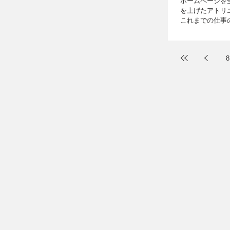
ホームページを全
を上げたアトリ
これまでの仕事
たを整理するた
た。とはいえ、以
8