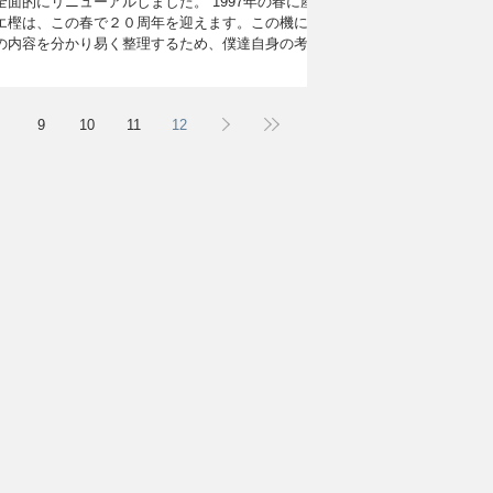
面的にリニューアルしました。 1997年の春に産声
エ樫は、この春で２０周年を迎えます。この機に、
の内容を分かり易く整理するため、僕達自身の考え
めに、ホームページを全面的にリニューアルしまし
前のホームペ...
9
10
11
12